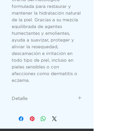
formulada para restaurar y
mantener la hidratación natural
de la piel. Gracias a su mezcla
equilibrada de agentes
humectantes y emolientes,
ayuda a suavizar, proteger y
aliviar la resequedad,
descamación e irritación en
todo tipo de piel, incluso en
pieles sensibles o con
afecciones como dermatitis o
eczema.
Detalle
Loción emoliente y
humectante Contenido 240Ml
Rapida absorción Sin
perfumes Uso externo