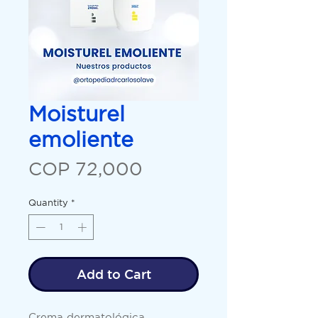
Moisturel
emoliente
Price
COP 72,000
Quantity
*
Add to Cart
Crema dermatológica