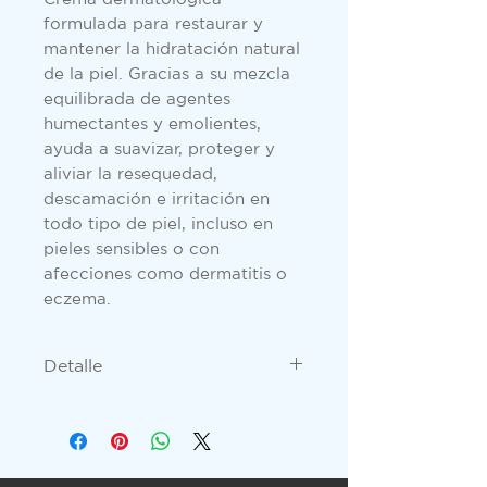
formulada para restaurar y
mantener la hidratación natural
de la piel. Gracias a su mezcla
equilibrada de agentes
humectantes y emolientes,
ayuda a suavizar, proteger y
aliviar la resequedad,
descamación e irritación en
todo tipo de piel, incluso en
pieles sensibles o con
afecciones como dermatitis o
eczema.
Detalle
Loción emoliente y
humectante Contenido 240Ml
Rapida absorción Sin
perfumes Uso externo